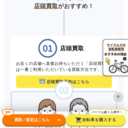
店頭買取
がおすすめ！
店頭買取
お近くの店舗へ直接お持ちいただく「店頭買取」
は一番ご利用いただいている買取方法です。
店頭買取予約はこちら
無料
パーツも続々入荷中！
keyboard_arrow_down
shopping_cart
買取 / 査定はこちら
自転車を購入する