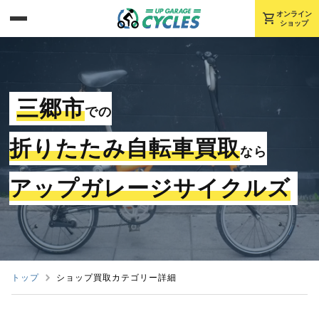
shopping_cart
オンライン
ショップ
三郷市
での
折りたたみ自転車買取
なら
アップガレージサイクルズ
トップ
ショップ買取カテゴリー詳細