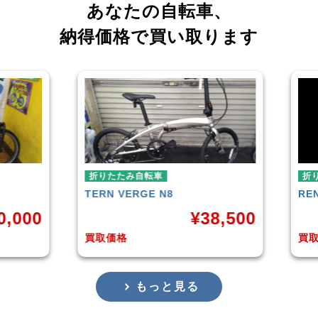
あなたの自転車、
納得価格で買い取ります
折りたたみ自転車
RENAULT
LIGHT-8 AL-FDB140
¥
38,500
¥
16,799
買取価格
もっと見る