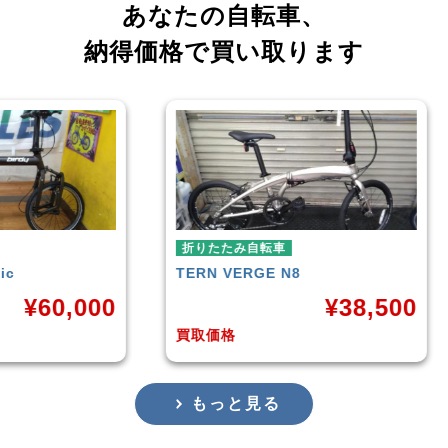
あなたの自転車、
納得価格で買い取ります
たみ自転車
折りたたみ自転車
VERGE N8
RENAULT
LIGHT-8 AL-FD
¥
38,500
¥
16
格
買取価格
もっと見る