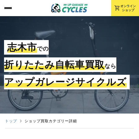
shopping_cart
オンライン
ショップ
志木市
での
折りたたみ自転車買取
なら
アップガレージサイクルズ
トップ
ショップ買取カテゴリー詳細