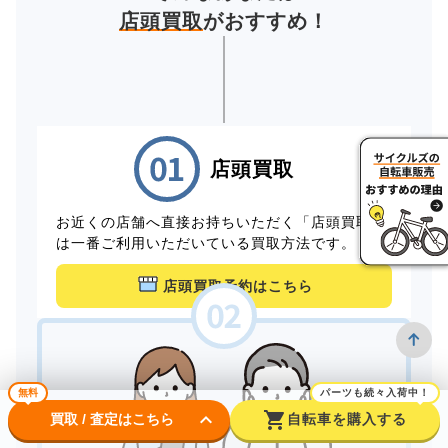
店頭買取
がおすすめ！
店頭買取
お近くの店舗へ直接お持ちいただく「店頭買取」
は一番ご利用いただいている買取方法です。
店頭買取予約はこちら
無料
パーツも続々入荷中！
keyboard_arrow_down
shopping_cart
買取 / 査定はこちら
自転車を購入する