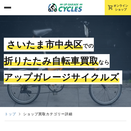
shopping_cart
オンライン
ショップ
さいたま市中央区
での
折りたたみ自転車買取
なら
アップガレージサイクルズ
トップ
ショップ買取カテゴリー詳細