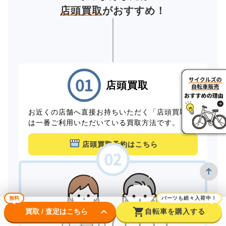
店頭買取
がおすすめ！
店頭買取
お近くの店舗へ直接お持ちいただく「店頭買取」
は一番ご利用いただいている買取方法です。
店頭買取予約はこちら
無料
パーツも続々入荷中！
keyboard_arrow_down
shopping_cart
買取 / 査定はこちら
自転車を購入する