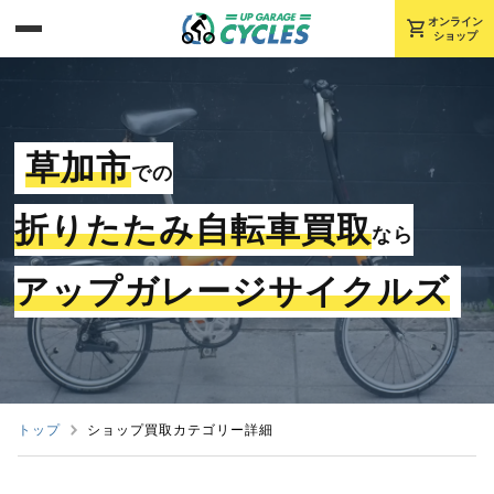
shopping_cart
オンライン
ショップ
草加市
での
折りたたみ自転車買取
なら
アップガレージサイクルズ
トップ
ショップ買取カテゴリー詳細