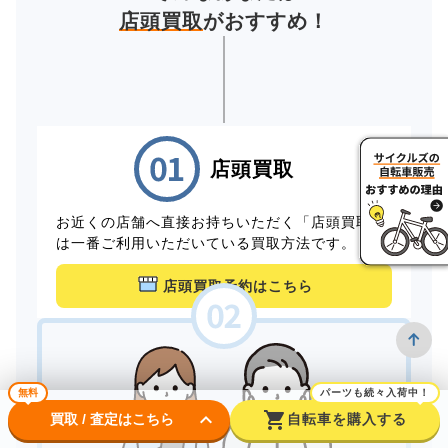
店頭買取
がおすすめ！
店頭買取
お近くの店舗へ直接お持ちいただく「店頭買取」
は一番ご利用いただいている買取方法です。
店頭買取予約はこちら
無料
パーツも続々入荷中！
keyboard_arrow_down
shopping_cart
買取 / 査定はこちら
自転車を購入する