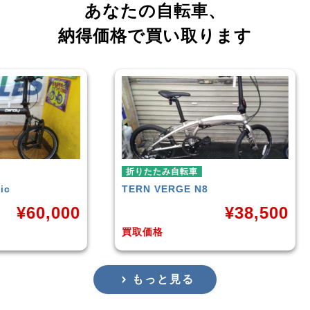
あなたの自転車、
納得価格で買い取ります
たみ自転車
折りたたみ自転車
VERGE N8
RENAULT
LIGHT-8 AL-FD
¥
38,500
¥
16
格
買取価格
もっと見る