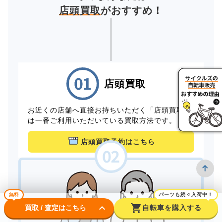
店頭買取
がおすすめ！
店頭買取
お近くの店舗へ直接お持ちいただく「店頭買取」
は一番ご利用いただいている買取方法です。
店頭買取予約はこちら
無料
パーツも続々入荷中！
keyboard_arrow_down
shopping_cart
買取 / 査定はこちら
自転車を購入する