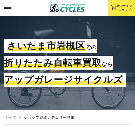
shopping_cart
オンライン
ショップ
さいたま市岩槻区
での
折りたたみ自転車買取
なら
アップガレージサイクルズ
トップ
ショップ買取カテゴリー詳細