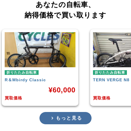
あなたの自転車、
納得価格で買い取ります
折りたたみ自転車
折り
TERN
VERGE N8
REN
,000
¥
38,500
買取価格
買取
もっと見る