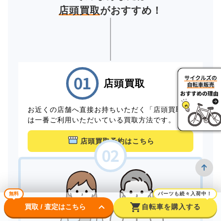
店頭買取
がおすすめ！
店頭買取
お近くの店舗へ直接お持ちいただく「店頭買取」
は一番ご利用いただいている買取方法です。
店頭買取予約はこちら
無料
パーツも続々入荷中！
keyboard_arrow_down
shopping_cart
買取 / 査定はこちら
自転車を購入する