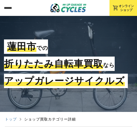
shopping_cart
オンライン
ショップ
蓮田市
での
折りたたみ自転車買取
なら
アップガレージサイクルズ
トップ
ショップ買取カテゴリー詳細