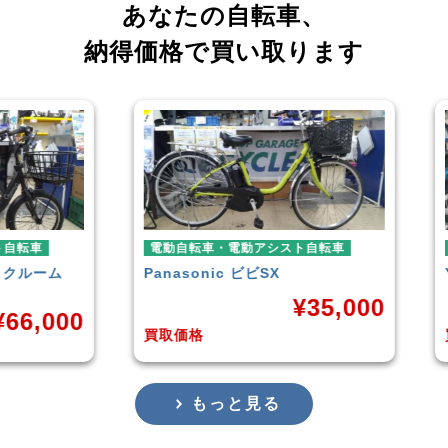
あなたの自転車、
納得価格で買い取ります
車
電動自転車・電動アシスト自転車
電動
ーム
Panasonic
ビビSX
YAM
¥
35,000
,000
買取価格
買取
もっと見る