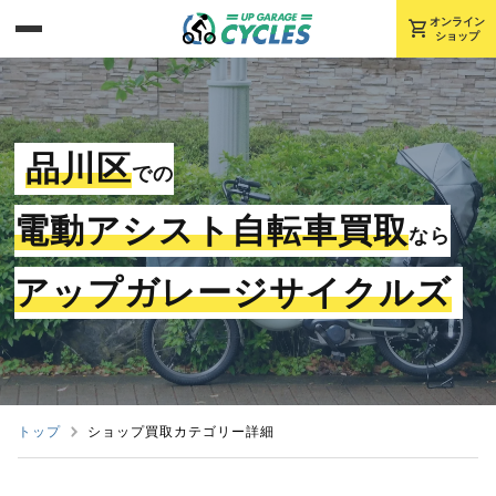
shopping_cart
オンライン
ショップ
品川区
での
電動アシスト自転車買取
なら
アップガレージサイクルズ
トップ
ショップ買取カテゴリー詳細