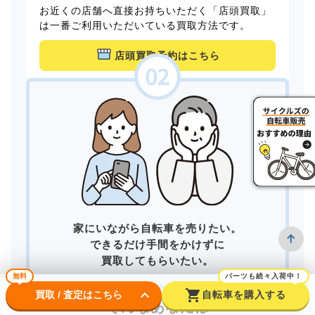
お近くの店舗へ直接お持ちいただく「店頭買取」
は一番ご利用いただいている買取方法です。
店頭買取予約はこちら
家にいながら自転車を売りたい。
できるだけ手間をかけずに
買取してもらいたい。
無料
パーツも続々入荷中！
keyboard_arrow_down
shopping_cart
買取 / 査定はこちら
自転車を購入する
そんなあなたは