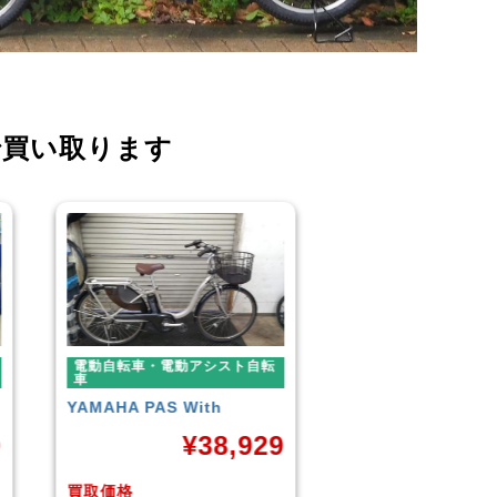
で買い取ります
電動自転車・電動アシスト自転
電動自転車・電動ア
車
車
BLAZE
STYLE E-BIKE
Panasonic
ギュッ
ームDX20
9
¥
88,000
¥
4
買取価格
買取価格