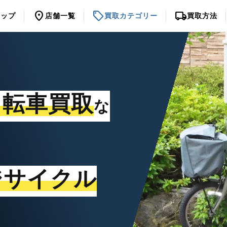
location_on
sell
local_shipping
トップ
店舗一覧
買取カテゴリー
買取方法
自転車買取
な
ジサイクル