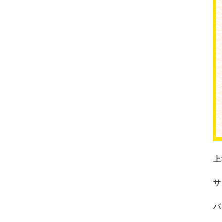
上
サ
バ