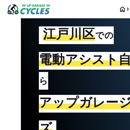
home
江戸川区
での
電動アシスト
ら
アップガレー
ズ