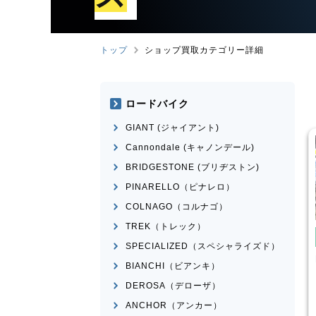
トップ
ショップ買取カテゴリー詳細
ロードバイク
GIANT (ジャイアント)
Cannondale (キャノンデール)
BRIDGESTONE (ブリヂストン)
PINARELLO（ピナレロ）
COLNAGO（コルナゴ）
TREK（トレック）
み自転車
電動自転車・電動アシスト自転
車
SPECIALIZED（スペシャライズド）
車・電動アシスト自転
Panasonic
ギュット・クル
BIANCHI（ビアンキ）
ームR・EX
ERWAY-A01-Lite
DEROSA（デローザ）
¥
66,000
¥
27,500
ANCHOR（アンカー）
買取価格