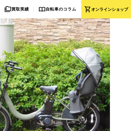
folder_copy
import_contacts
shopping_cart
買取実績
自転車のコラム
オンライン
ショップ