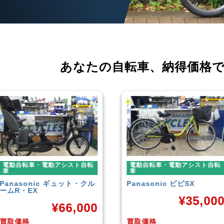
あなたの自転車、
納得価格
電動自転車・電動アシスト自転
電動自転車・電動アシスト自転
車
車
Panasonic
ビビSX
YAMAHA
PAS With
¥
35,000
¥
38,92
買取価格
買取価格