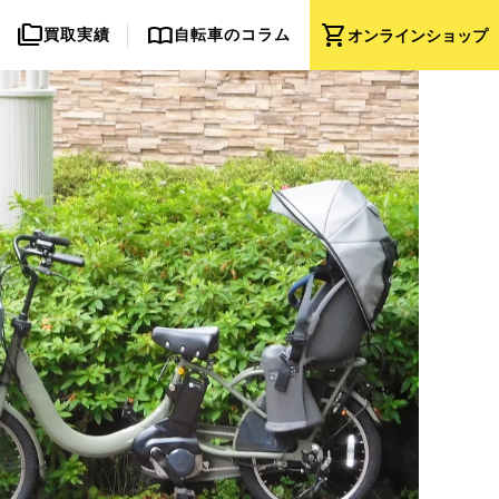
folder_copy
import_contacts
shopping_cart
買取実績
自転車のコラム
オンライン
ショップ