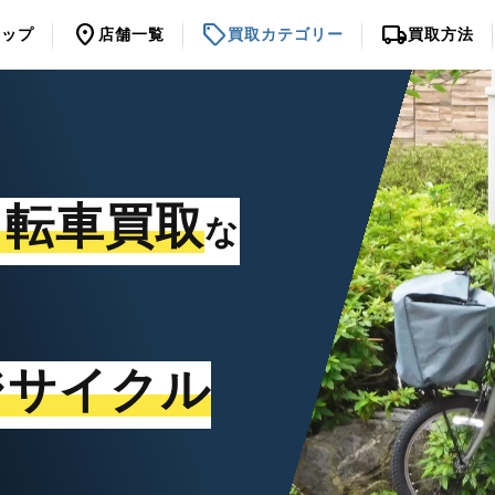
location_on
sell
local_shipping
トップ
店舗一覧
買取カテゴリー
買取方法
自転車買取
な
ジサイクル