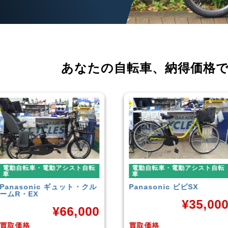
あなたの自転車、
納得価格
電動自転車・電動アシスト自転
電動自転車・電動アシスト自転
車
車
Panasonic
ビビSX
YAMAHA
PAS With
¥
35,000
¥
38,92
買取価格
買取価格