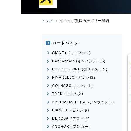
トップ
ショップ買取カテゴリー詳細
ロードバイク
GIANT (ジャイアント)
Cannondale (キャノンデール)
BRIDGESTONE (ブリヂストン)
PINARELLO（ピナレロ）
COLNAGO（コルナゴ）
TREK（トレック）
たみ自転車
電動自転車・電動アシスト自転
車
SPECIALIZED（スペシャライズド）
転車・電動アシスト自転
Panasonic
ギュット・クル
BIANCHI（ビアンキ）
ームR・EX
ERWAY-A01-Lite
DEROSA（デローザ）
¥
66,000
¥
27,500
ANCHOR（アンカー）
格
買取価格