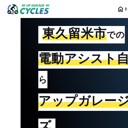
home
東久留米市
での
電動アシスト
ら
アップガレー
ズ