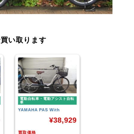
で買い取ります
電動自転車・電動アシスト自転
電動自転車・電動ア
車
車
BLAZE
STYLE E-BIKE
Panasonic
ギュ
ームDX20
9
¥
88,000
¥
買取価格
買取価格