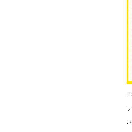
上
サ
バ