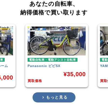
あなたの自転車、
納得価格で買い取ります
電動自転車・電動アシスト自転車
電動自転車
Panasonic
ビビSX
YAMAHA
¥
35,000
0
買取価格
買取価格
もっと見る