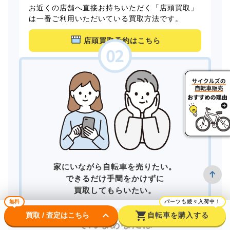
お近くの店舗へ直接お持ちいただく「店頭買取」
は一番ご利用いただいている買取方法です。
店頭買取予約はこちら
家にいながら自転車を売りたい。
できるだけ手間をかけずに
買取してもらいたい。
無料
パーツも続々入荷中！
keyboard_arrow_down
shopping_cart
買取 / 査定はこちら
自転車を購入する
そんなあなたは