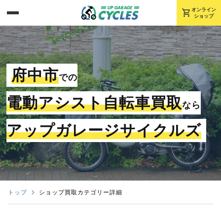
shopping_cart
オンライン
ショップ
府中市
での
電動アシスト自転車買取
なら
アップガレージサイクルズ
トップ
ショップ買取カテゴリー詳細