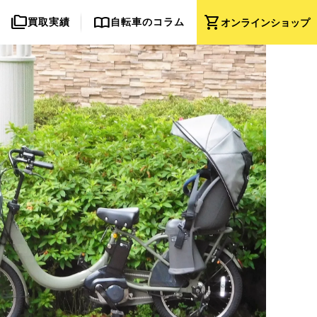
folder_copy
import_contacts
shopping_cart
買取実績
自転車のコラム
オンライン
ショップ