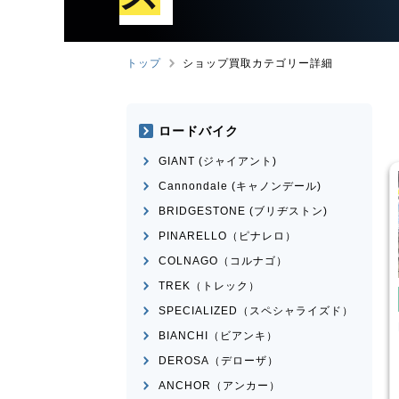
トップ
ショップ買取カテゴリー詳細
ロードバイク
GIANT (ジャイアント)
Cannondale (キャノンデール)
BRIDGESTONE (ブリヂストン)
PINARELLO（ピナレロ）
COLNAGO（コルナゴ）
TREK（トレック）
み自転車
電動自転車・電動アシスト自転
車
SPECIALIZED（スペシャライズド）
車・電動アシスト自転
Panasonic
ギュット・クル
BIANCHI（ビアンキ）
ームR・EX
ERWAY-A01-Lite
DEROSA（デローザ）
¥
66,000
¥
27,500
ANCHOR（アンカー）
買取価格