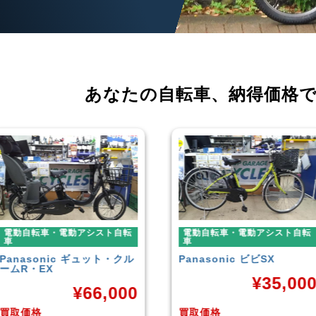
あなたの自転車、
納得価格
電動自転車・電動アシスト自転
電動自転車・電動アシスト自転
車
車
Panasonic
ビビSX
YAMAHA
PAS With
¥
35,000
¥
38,92
買取価格
買取価格