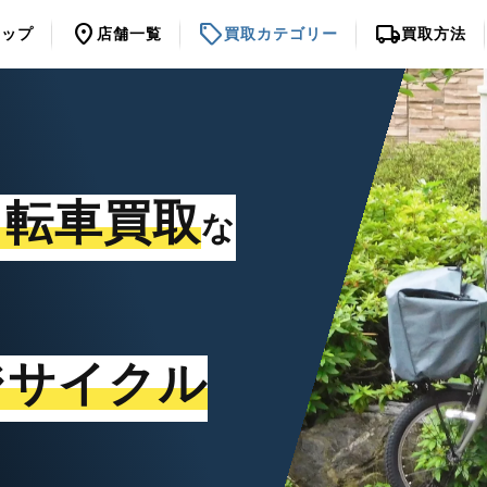
location_on
sell
local_shipping
トップ
店舗一覧
買取カテゴリー
買取方法
自転車買取
な
ジサイクル