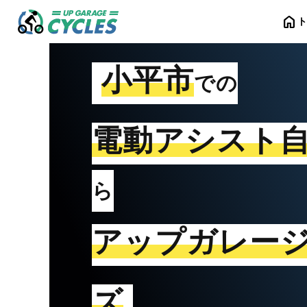
home
小平市
での
電動アシスト
ら
アップガレー
ズ