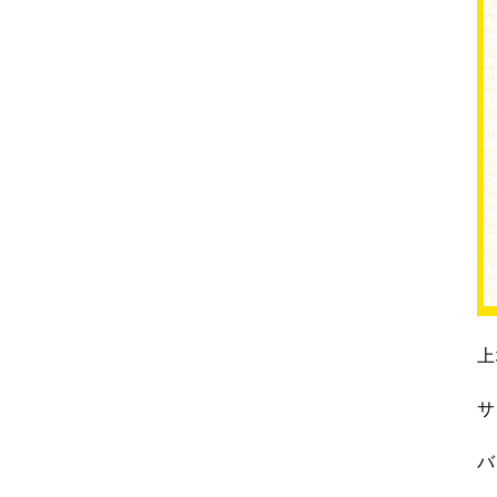
上
サ
バ