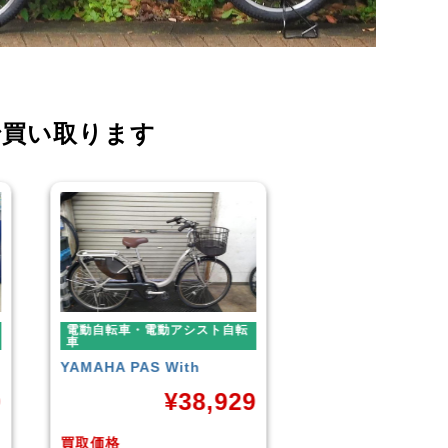
で買い取ります
電動自転車・電動アシスト自転
電動自転車・電動ア
車
車
BLAZE
STYLE E-BIKE
Panasonic
ギュッ
ームDX20
9
¥
88,000
¥
4
買取価格
買取価格