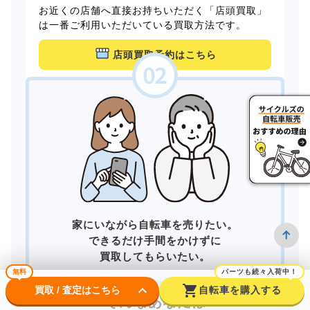
お近くの店舗へ直接お持ちいただく「店頭買取」
は一番ご利用いただいている買取方法です。
店頭買取予約はこちら
家にいながら自転車を売りたい。
できるだけ手間をかけずに
買取してもらいたい。
無料
パーツも続々入荷中！
keyboard_arrow_down
shopping_cart
買取 / 査定はこちら
自転車を購入する
そんなあなたは