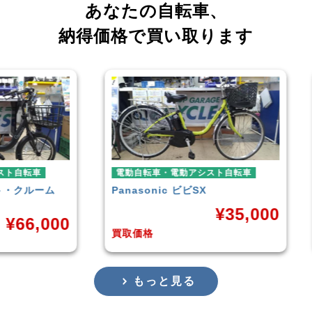
あなたの自転車、
納得価格で買い取ります
車
電動自転車・電動アシスト自転車
電動
ーム
Panasonic
ビビSX
YAM
¥
35,000
,000
買取価格
買取
もっと見る