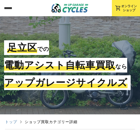
shopping_cart
オンライン
ショップ
足立区
での
電動アシスト自転車買取
なら
アップガレージサイクルズ
トップ
ショップ買取カテゴリー詳細