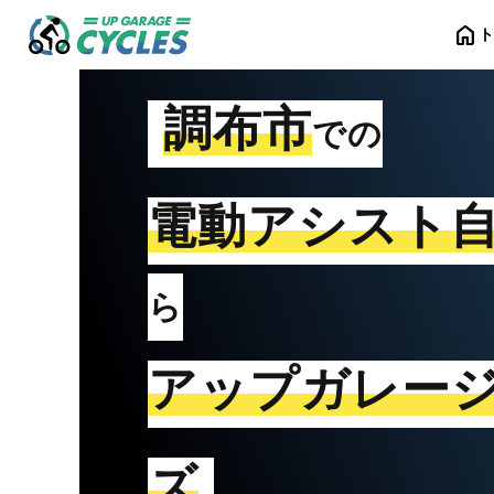
home
調布市
での
電動アシスト
ら
アップガレー
ズ