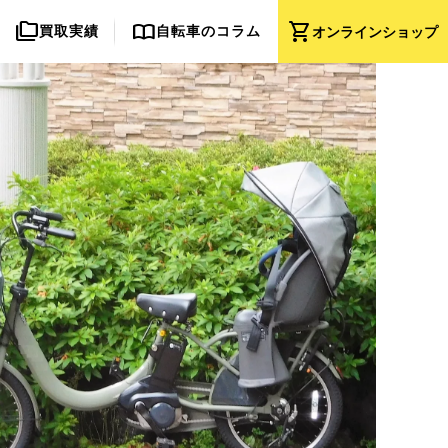
folder_copy
import_contacts
shopping_cart
買取実績
自転車のコラム
オンライン
ショップ