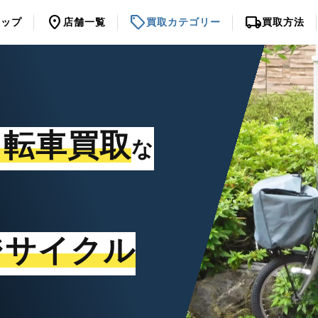
location_on
sell
local_shipping
トップ
店舗一覧
買取カテゴリー
買取方法
自転車買取
な
ジサイクル