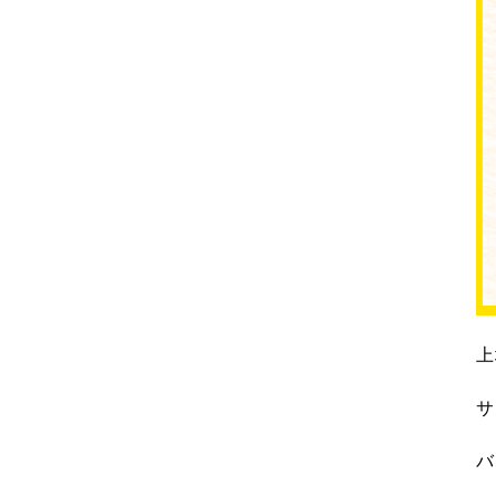
上
サ
バ