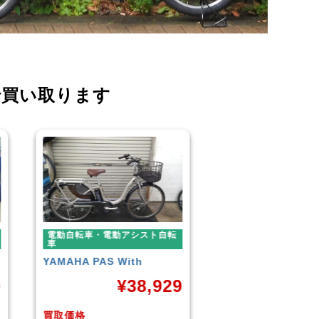
で買い取ります
自転
電動自転車・電動アシスト自転
電動自転車・電
車
車
BLAZE
STYLE E-BIKE
Panasonic
ギ
ームDX20
929
¥
88,000
買取価格
買取価格