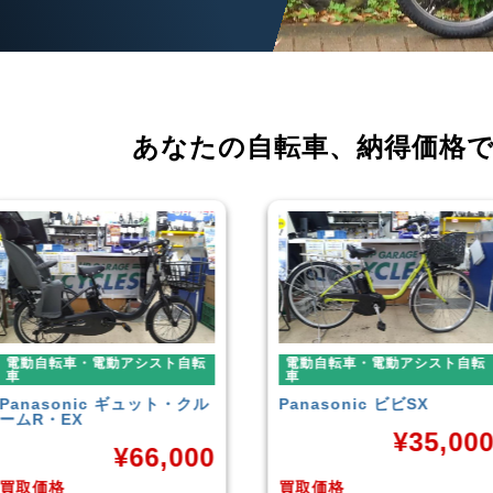
あなたの自転車、
納得価格
電動自転車・電動アシスト自転
電動自転車・電動アシスト
車
車
Panasonic
ビビSX
YAMAHA
PAS With
¥
35,000
¥
38,
買取価格
買取価格