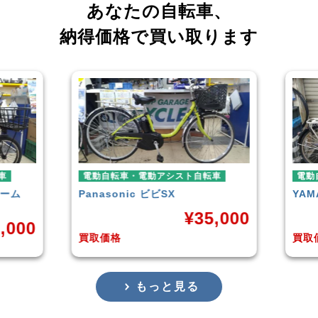
あなたの自転車、
納得価格で買い取ります
電動自転車・電動アシスト自転車
電動自転車
Panasonic
ビビSX
YAMAHA
¥
35,000
0
買取価格
買取価格
もっと見る