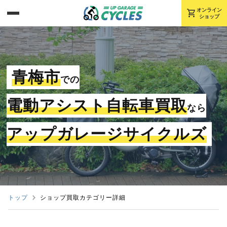
shopping_cart
オンライン
ショップ
青梅市
での
電動アシスト自転車買取
なら
アップガレージサイクルズ
トップ
ショップ買取カテゴリー詳細