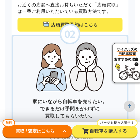
お近くの店舗へ直接お持ちいただく「店頭買取」
は一番ご利用いただいている買取方法です。
店頭買取予約はこちら
家にいながら自転車を売りたい。
できるだけ手間をかけずに
買取してもらいたい。
無料
パーツも続々入荷中！
keyboard_arrow_down
shopping_cart
買取 / 査定はこちら
自転車を購入する
そんなあなたは