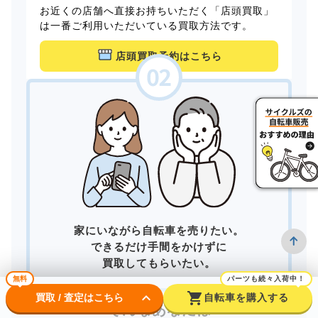
お近くの店舗へ直接お持ちいただく「店頭買取」
は一番ご利用いただいている買取方法です。
店頭買取予約はこちら
家にいながら自転車を売りたい。
できるだけ手間をかけずに
買取してもらいたい。
無料
パーツも続々入荷中！
keyboard_arrow_down
shopping_cart
買取 / 査定はこちら
自転車を購入する
そんなあなたは