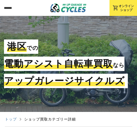
shopping_cart
オンライン
ショップ
港区
での
電動アシスト自転車買取
なら
アップガレージサイクルズ
トップ
ショップ買取カテゴリー詳細