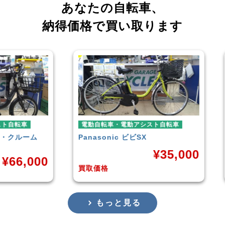
あなたの自転車、
納得価格で買い取ります
車
電動自転車・電動アシスト自転車
電動
ーム
Panasonic
ビビSX
YAM
¥
35,000
,000
買取価格
買取
もっと見る