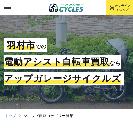
shopping_cart
オンライン
ショップ
羽村市
での
電動アシスト自転車買取
なら
アップガレージサイクルズ
トップ
ショップ買取カテゴリー詳細