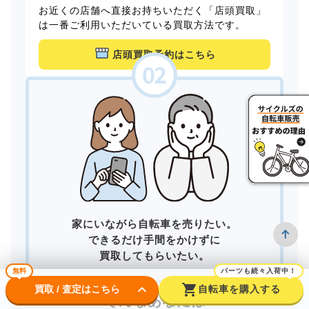
お近くの店舗へ直接お持ちいただく「店頭買取」
は一番ご利用いただいている買取方法です。
店頭買取予約はこちら
家にいながら自転車を売りたい。
できるだけ手間をかけずに
買取してもらいたい。
無料
パーツも続々入荷中！
keyboard_arrow_down
shopping_cart
買取 / 査定はこちら
自転車を購入する
そんなあなたは