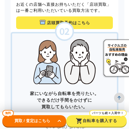
お近くの店舗へ直接お持ちいただく「店頭買取」
は一番ご利用いただいている買取方法です。
店頭買取予約はこちら
家にいながら自転車を売りたい。
できるだけ手間をかけずに
買取してもらいたい。
無料
パーツも続々入荷中！
keyboard_arrow_down
shopping_cart
買取 / 査定はこちら
自転車を購入する
そんなあなたは