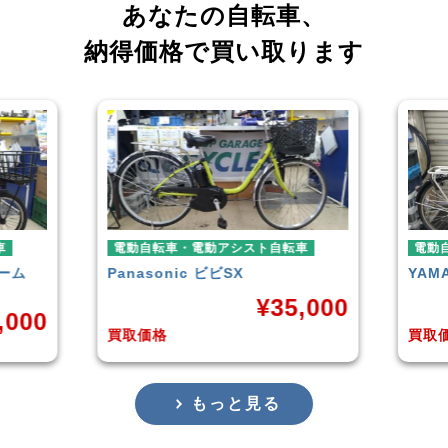
あなたの自転車、
納得価格で買い取ります
電動自転車・電動アシスト自転車
電動自転車
Panasonic
ビビSX
YAMAHA
¥
35,000
0
買取価格
買取価格
もっと見る