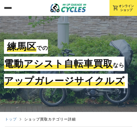
shopping_cart
オンライン
ショップ
練馬区
での
電動アシスト自転車買取
なら
アップガレージサイクルズ
トップ
ショップ買取カテゴリー詳細