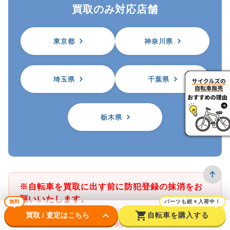
買取のみ対応店舗
東京都
神奈川県
埼玉県
千葉県
栃木県
※自転車を買取に出す前に防犯登録の抹消をお
願いいたします。
無料
パーツも続々入荷中！
※サイクルズ店舗では、その店舗がある都道府
keyboard_arrow_down
shopping_cart
買取 / 査定はこちら
自転車を購入する
県の防犯登録のみ抹消手続きが可能です。