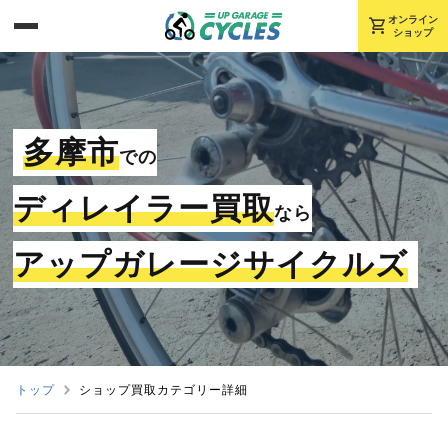
shopping_cart
オンライン
ショップ
多摩市
での
ディレイラー買取
なら
アップガレージサイクルズ
トップ
ショップ買取カテゴリー詳細