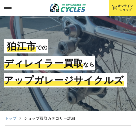
shopping_cart
オンライン
ショップ
狛江市
での
ディレイラー買取
なら
アップガレージサイクルズ
トップ
ショップ買取カテゴリー詳細