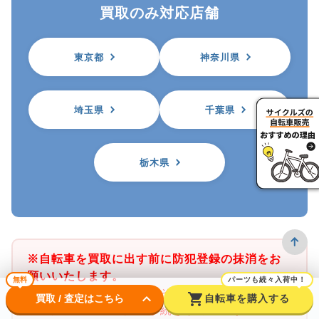
買取のみ対応店舗
東京都
神奈川県
埼玉県
千葉県
栃木県
※自転車を買取に出す前に防犯登録の抹消をお
願いいたします。
無料
パーツも続々入荷中！
※サイクルズ店舗では、その店舗がある都道府
keyboard_arrow_down
shopping_cart
買取 / 査定はこちら
自転車を購入する
県の防犯登録のみ抹消手続きが可能です。