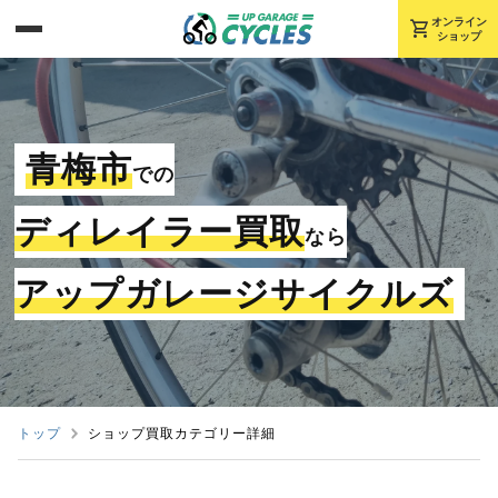
shopping_cart
オンライン
ショップ
青梅市
での
ディレイラー買取
なら
アップガレージサイクルズ
トップ
ショップ買取カテゴリー詳細