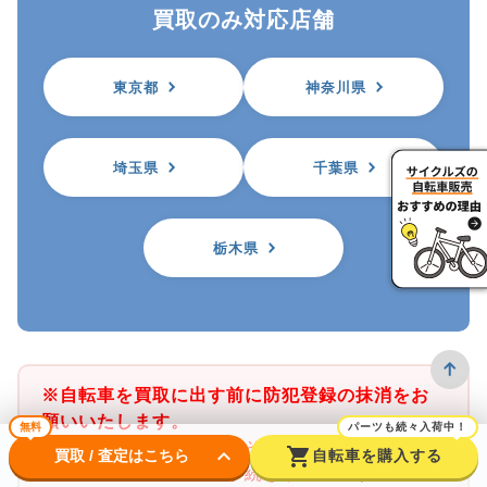
買取のみ対応店舗
東京都
神奈川県
埼玉県
千葉県
栃木県
※自転車を買取に出す前に防犯登録の抹消をお
願いいたします。
無料
パーツも続々入荷中！
※サイクルズ店舗では、その店舗がある都道府
keyboard_arrow_down
shopping_cart
買取 / 査定はこちら
自転車を購入する
県の防犯登録のみ抹消手続きが可能です。