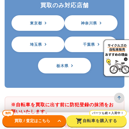
買取のみ対応店舗
東京都
神奈川県
埼玉県
千葉県
栃木県
※自転車を買取に出す前に防犯登録の抹消をお
願いいたします。
無料
パーツも続々入荷中！
※サイクルズ店舗では、その店舗がある都道府
keyboard_arrow_down
shopping_cart
買取 / 査定はこちら
自転車を購入する
県の防犯登録のみ抹消手続きが可能です。