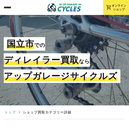
shopping_cart
オンライン
ショップ
国立市
での
ディレイラー買取
なら
アップガレージサイクルズ
トップ
ショップ買取カテゴリー詳細