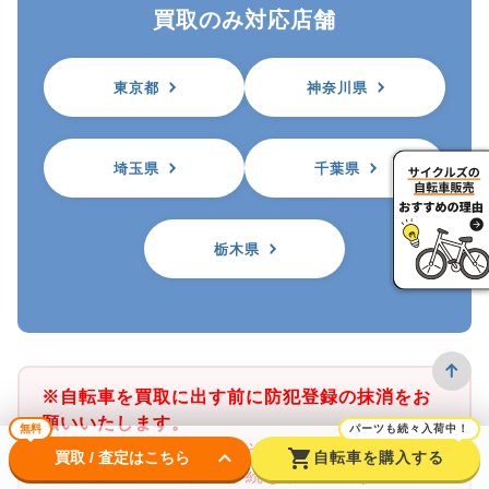
買取のみ対応店舗
東京都
神奈川県
埼玉県
千葉県
栃木県
※自転車を買取に出す前に防犯登録の抹消をお
願いいたします。
無料
パーツも続々入荷中！
※サイクルズ店舗では、その店舗がある都道府
keyboard_arrow_down
shopping_cart
買取 / 査定はこちら
自転車を購入する
県の防犯登録のみ抹消手続きが可能です。