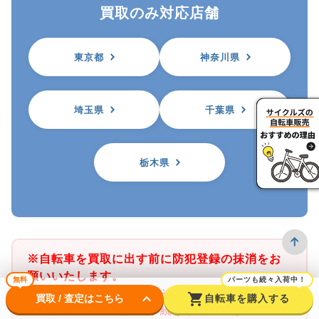
買取のみ対応店舗
東京都
神奈川県
埼玉県
千葉県
栃木県
※自転車を買取に出す前に防犯登録の抹消をお
願いいたします。
無料
パーツも続々入荷中！
※サイクルズ店舗では、その店舗がある都道府
keyboard_arrow_down
shopping_cart
買取 / 査定はこちら
自転車を購入する
県の防犯登録のみ抹消手続きが可能です。