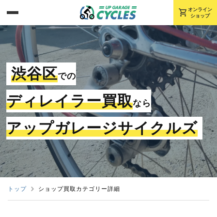
shopping_cart
オンライン
ショップ
渋谷区
での
ディレイラー買取
なら
アップガレージサイクルズ
トップ
ショップ買取カテゴリー詳細