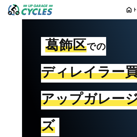
home
葛飾区
での
ディレイラー
アップガレー
ズ