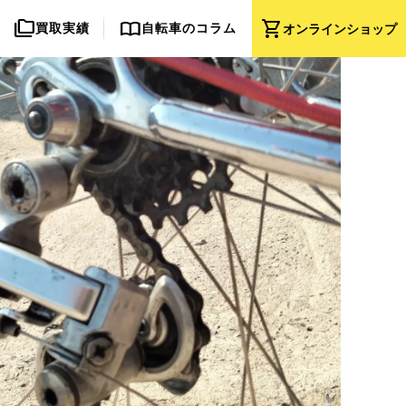
folder_copy
import_contacts
shopping_cart
買取実績
自転車のコラム
オンライン
ショップ