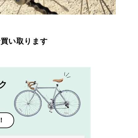
で買い取ります
ク
！