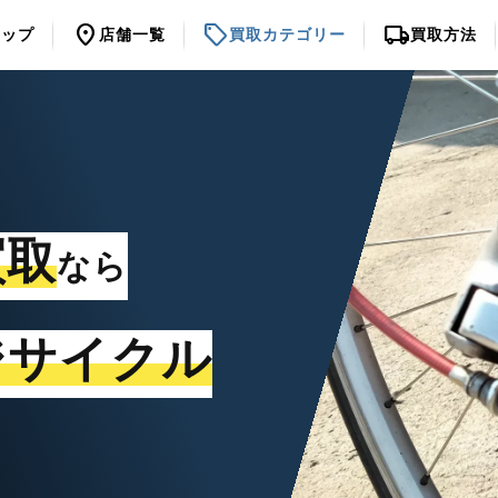
location_on
sell
local_shipping
トップ
店舗一覧
買取カテゴリー
買取方法
買取
なら
ジサイクル