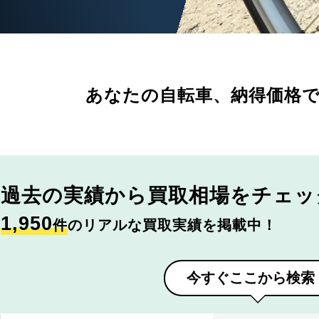
あなたの自転車、
納得価格
過去の実績から
買取相場をチェッ
1,950
件
のリアルな買取実績を掲載中！
今すぐここから検索