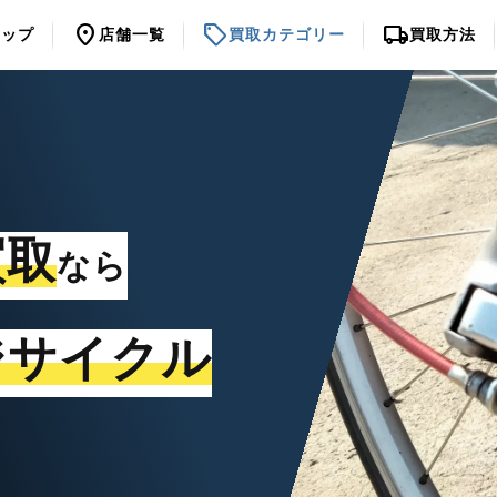
location_on
sell
local_shipping
トップ
店舗一覧
買取カテゴリー
買取方法
買取
なら
ジサイクル