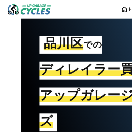
home
品川区
での
ディレイラー
アップガレー
ズ