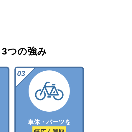
る
3つの強み
車体・パーツを
幅広く買取