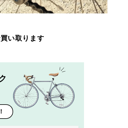
で買い取ります
ク
！