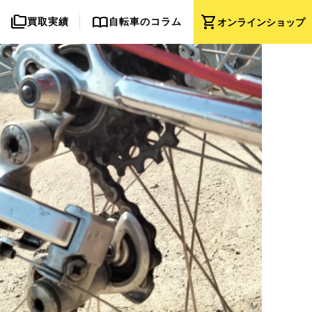
folder_copy
import_contacts
shopping_cart
買取実績
自転車のコラム
オンライン
ショップ