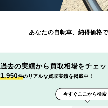
あなたの自転車、
納得価格
過去の実績から
買取相場をチェッ
1,950
件
のリアルな買取実績を掲載中！
今すぐここから検索