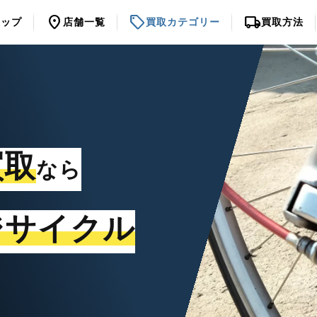
location_on
sell
local_shipping
トップ
店舗一覧
買取カテゴリー
買取方法
買取
なら
ジサイクル