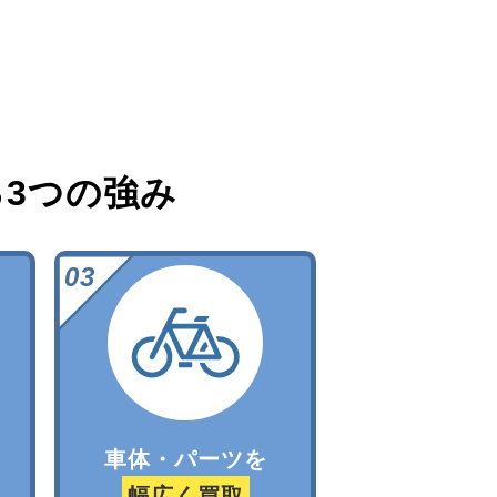
る
3つの強み
車体・パーツを
幅広く買取