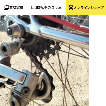
folder_copy
import_contacts
shopping_cart
買取実績
自転車のコラム
オンライン
ショップ