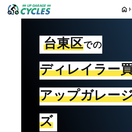
home
台東区
での
ディレイラー
アップガレー
ズ