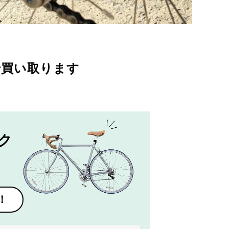
で買い取ります
ク
！