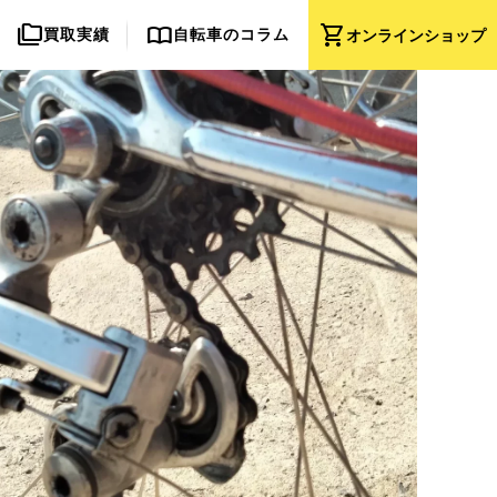
folder_copy
import_contacts
shopping_cart
買取実績
自転車のコラム
オンライン
ショップ