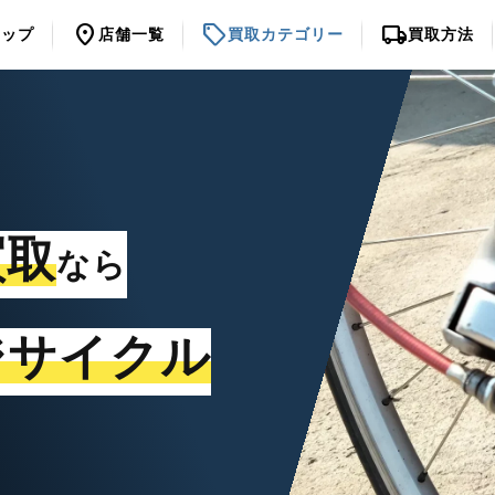
location_on
sell
local_shipping
トップ
店舗一覧
買取カテゴリー
買取方法
買取
なら
ジサイクル