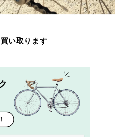
で買い取ります
ク
！