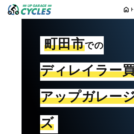
home
町田市
での
ディレイラー
アップガレー
ズ