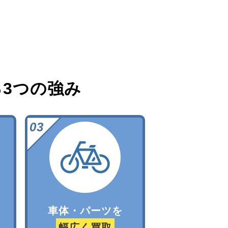
る
3つの強み
車体・パーツを
幅広く買取