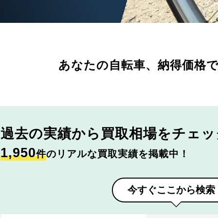
あなたの自転車、
納得価格
過去の実績から
買取相場をチェッ
1,950
件
のリアルな買取実績を掲載中！
今すぐここから検索