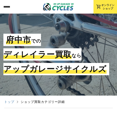
shopping_cart
オンライン
ショップ
府中市
での
ディレイラー買取
なら
アップガレージサイクルズ
トップ
ショップ買取カテゴリー詳細