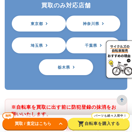
買取のみ対応店舗
東京都
神奈川県
埼玉県
千葉県
栃木県
※自転車を買取に出す前に防犯登録の抹消をお
願いいたします。
無料
パーツも続々入荷中！
※サイクルズ店舗では、その店舗がある都道府
keyboard_arrow_down
shopping_cart
買取 / 査定はこちら
自転車を購入する
県の防犯登録のみ抹消手続きが可能です。