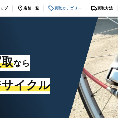
location_on
sell
local_shipping
トップ
店舗一覧
買取カテゴリー
買取方法
買取
なら
ジサイクル