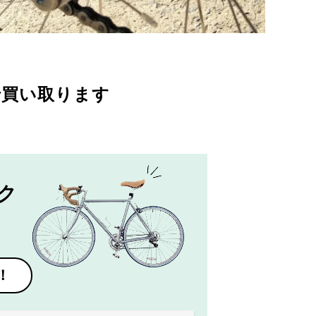
で買い取ります
ク
！