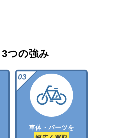
る
3つの強み
車体・パーツを
幅広く買取