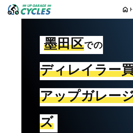
home
墨田区
での
ディレイラー
アップガレー
ズ