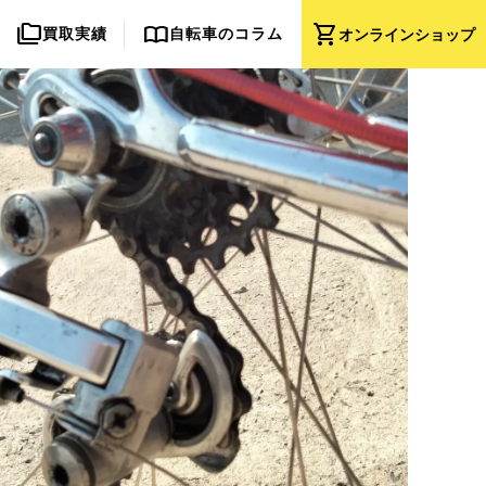
folder_copy
import_contacts
shopping_cart
買取実績
自転車のコラム
オンライン
ショップ