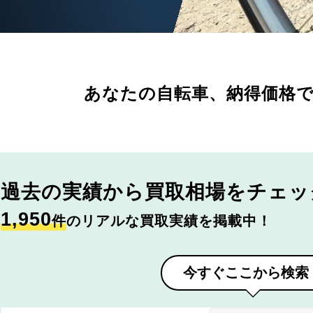
あなたの自転車、
納得価格
過去の実績から
買取相場をチェッ
1,950
件
のリアルな買取実績を掲載中！
今すぐここから検索