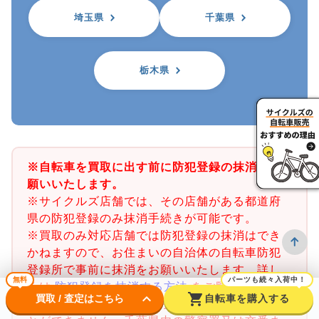
埼玉県
千葉県
栃木県
※自転車を買取に出す前に防犯登録の抹消をお
願いいたします。
※サイクルズ店舗では、その店舗がある都道府
県の防犯登録のみ抹消手続きが可能です。
※買取のみ対応店舗では防犯登録の抹消はでき
かねますので、お住まいの自治体の自転車防犯
登録所で事前に抹消をお願いいたします。詳し
無料
パーツも続々入荷中！
くは
防犯登録を抹消する方法
をご覧ください。
keyboard_arrow_down
shopping_cart
買取 / 査定はこちら
自転車を購入する
※千葉県の防犯登録抹消手続きは店舗で行うこ