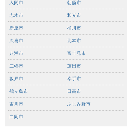
入間市
朝霞市
志木市
和光市
新座市
桶川市
久喜市
北本市
八潮市
富士見市
三郷市
蓮田市
坂戸市
幸手市
鶴ヶ島市
日高市
吉川市
ふじみ野市
白岡市