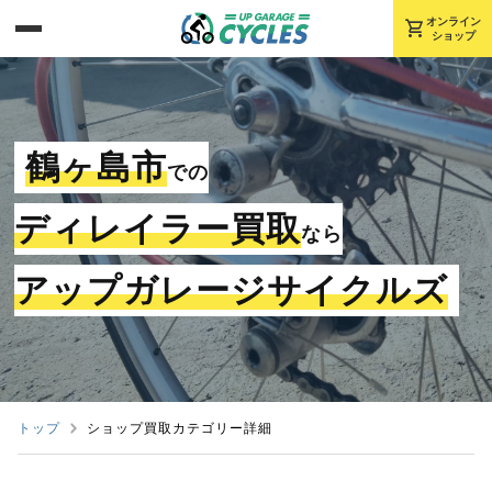
shopping_cart
オンライン
ショップ
鶴ヶ島市
での
ディレイラー買取
なら
アップガレージサイクルズ
トップ
ショップ買取カテゴリー詳細