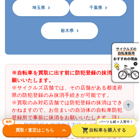
埼玉県
千葉県
栃木県
※自転車を買取に出す前に防犯登録の抹消をお
願いいたします。
※サイクルズ店舗では、その店舗がある都道府
県の防犯登録のみ抹消手続きが可能です。
※買取のみ対応店舗では防犯登録の抹消はでき
かねますので、お住まいの自治体の自転車防犯
登録所で事前に抹消をお願いいたします。詳し
無料
パーツも続々入荷中！
くは
防犯登録を抹消する方法
をご覧ください。
keyboard_arrow_down
shopping_cart
買取 / 査定はこちら
自転車を購入する
※千葉県の防犯登録抹消手続きは店舗で行うこ