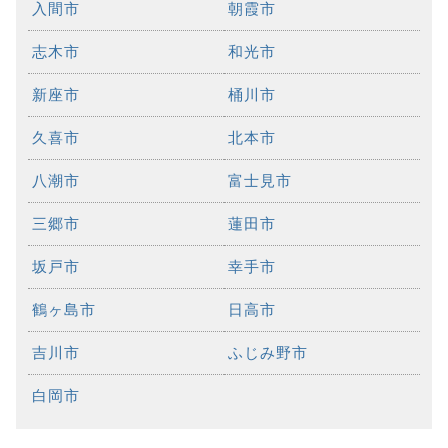
入間市
朝霞市
志木市
和光市
新座市
桶川市
久喜市
北本市
八潮市
富士見市
三郷市
蓮田市
坂戸市
幸手市
鶴ヶ島市
日高市
吉川市
ふじみ野市
白岡市