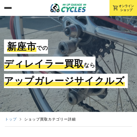
shopping_cart
オンライン
ショップ
新座市
での
ディレイラー買取
なら
アップガレージサイクルズ
トップ
ショップ買取カテゴリー詳細