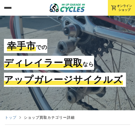
shopping_cart
オンライン
ショップ
幸手市
での
ディレイラー買取
なら
アップガレージサイクルズ
トップ
ショップ買取カテゴリー詳細