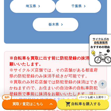
埼玉県
千葉県
栃木県
※自転車を買取に出す前に防犯登録の抹消をお
願いいたします。
※サイクルズ店舗では、その店舗がある都道府
県の防犯登録のみ抹消手続きが可能です。
※買取のみ対応店舗では防犯登録の抹消はでき
かねますので、お住まいの自治体の自転車防犯
登録所で事前に抹消をお願いいたします。詳し
無料
パーツも続々入荷中！
くは
防犯登録を抹消する方法
をご覧ください。
keyboard_arrow_down
shopping_cart
買取 / 査定はこちら
自転車を購入する
※千葉県の防犯登録抹消手続きは店舗で行うこ