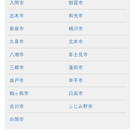
入間市
朝霞市
志木市
和光市
新座市
桶川市
久喜市
北本市
八潮市
富士見市
三郷市
蓮田市
坂戸市
幸手市
鶴ヶ島市
日高市
吉川市
ふじみ野市
白岡市