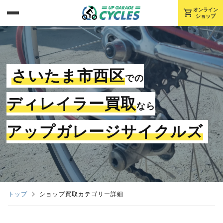
shopping_cart
オンライン
ショップ
さいたま市西区
での
ディレイラー買取
なら
アップガレージサイクルズ
トップ
ショップ買取カテゴリー詳細