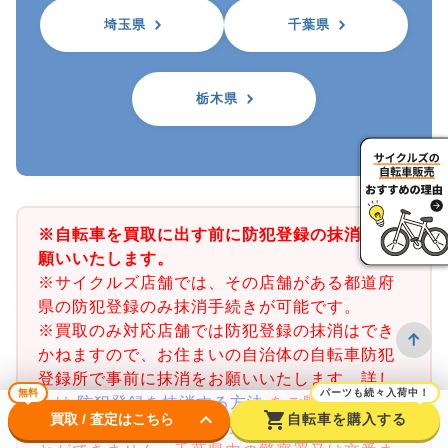
埼玉県
千葉県
栃木県
※自転車を買取に出す前に防犯登録の抹消をお
願いいたします。
※サイクルズ店舗では、その店舗がある都道府
県の防犯登録のみ抹消手続きが可能です。
※買取のみ対応店舗では防犯登録の抹消はでき
かねますので、お住まいの自治体の自転車防犯
登録所で事前に抹消をお願いいたします。詳し
無料
パーツも続々入荷中！
くは
防犯登録を抹消する方法
をご覧ください。
keyboard_arrow_down
shopping_cart
買取 / 査定はこちら
自転車を購入する
※千葉県の防犯登録抹消手続きは店舗で行うこ