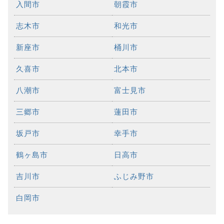
入間市
朝霞市
志木市
和光市
新座市
桶川市
久喜市
北本市
八潮市
富士見市
三郷市
蓮田市
坂戸市
幸手市
鶴ヶ島市
日高市
吉川市
ふじみ野市
白岡市