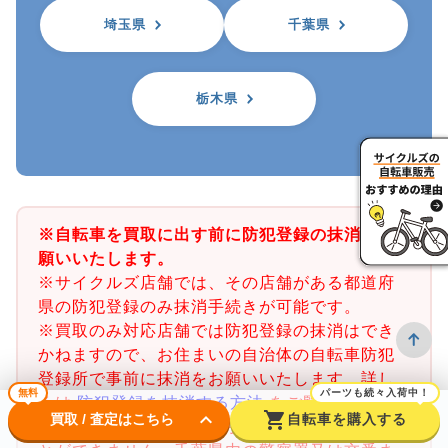
埼玉県
千葉県
栃木県
※自転車を買取に出す前に防犯登録の抹消をお
願いいたします。
※サイクルズ店舗では、その店舗がある都道府
県の防犯登録のみ抹消手続きが可能です。
※買取のみ対応店舗では防犯登録の抹消はでき
かねますので、お住まいの自治体の自転車防犯
登録所で事前に抹消をお願いいたします。詳し
無料
パーツも続々入荷中！
くは
防犯登録を抹消する方法
をご覧ください。
keyboard_arrow_down
shopping_cart
買取 / 査定はこちら
自転車を購入する
※千葉県の防犯登録抹消手続きは店舗で行うこ