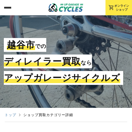
shopping_cart
オンライン
ショップ
越谷市
での
ディレイラー買取
なら
アップガレージサイクルズ
トップ
ショップ買取カテゴリー詳細