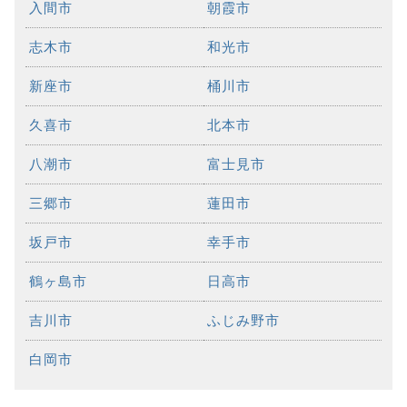
入間市
朝霞市
志木市
和光市
新座市
桶川市
久喜市
北本市
八潮市
富士見市
三郷市
蓮田市
坂戸市
幸手市
鶴ヶ島市
日高市
吉川市
ふじみ野市
白岡市