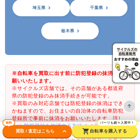
埼玉県
千葉県
栃木県
※自転車を買取に出す前に防犯登録の抹消をお
願いいたします。
※サイクルズ店舗では、その店舗がある都道府
県の防犯登録のみ抹消手続きが可能です。
※買取のみ対応店舗では防犯登録の抹消はでき
かねますので、お住まいの自治体の自転車防犯
登録所で事前に抹消をお願いいたします。詳し
無料
パーツも続々入荷中！
くは
防犯登録を抹消する方法
をご覧ください。
keyboard_arrow_down
shopping_cart
買取 / 査定はこちら
自転車を購入する
※千葉県の防犯登録抹消手続きは店舗で行うこ