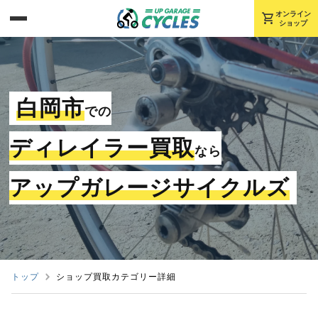
shopping_cart
オンライン
ショップ
白岡市
での
ディレイラー買取
なら
アップガレージサイクルズ
トップ
ショップ買取カテゴリー詳細