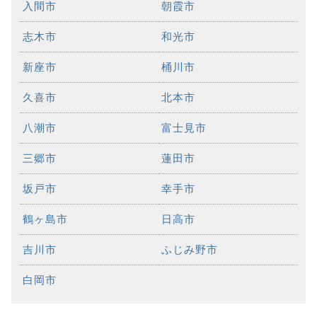
入間市
朝霞市
志木市
和光市
新座市
桶川市
久喜市
北本市
八潮市
富士見市
三郷市
蓮田市
坂戸市
幸手市
鶴ヶ島市
日高市
吉川市
ふじみ野市
白岡市