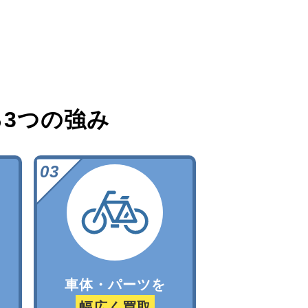
る
3つの強み
車体・パーツを
幅広く買取