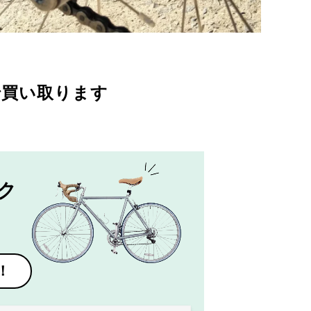
で買い取ります
ク
！