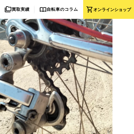
folder_copy
import_contacts
shopping_cart
買取実績
自転車のコラム
オンライン
ショップ