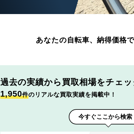
あなたの自転車、
納得価格
過去の実績から
買取相場をチェッ
1,950
件
のリアルな買取実績を掲載中！
今すぐここから検索