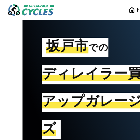
home
坂戸市
での
ディレイラー
アップガレー
ズ