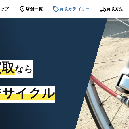
location_on
sell
local_shipping
トップ
店舗一覧
買取カテゴリー
買取方法
買取
なら
ジサイクル