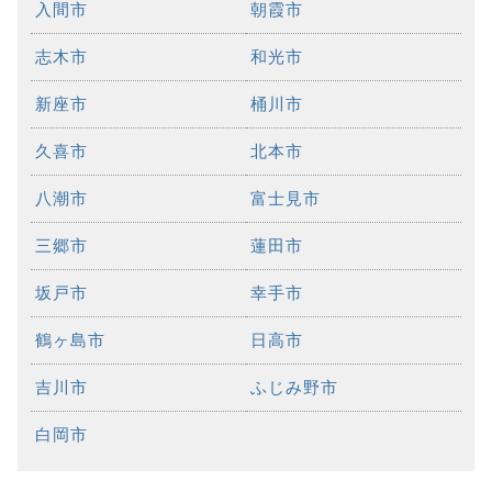
入間市
朝霞市
志木市
和光市
新座市
桶川市
久喜市
北本市
八潮市
富士見市
三郷市
蓮田市
坂戸市
幸手市
鶴ヶ島市
日高市
吉川市
ふじみ野市
白岡市