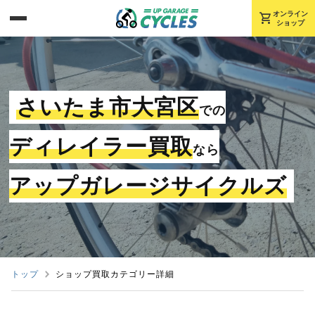
shopping_cart
オンライン
ショップ
さいたま市大宮区
での
ディレイラー買取
なら
アップガレージサイクルズ
トップ
ショップ買取カテゴリー詳細