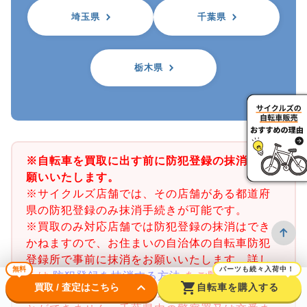
埼玉県
千葉県
栃木県
※自転車を買取に出す前に防犯登録の抹消をお
願いいたします。
※サイクルズ店舗では、その店舗がある都道府
県の防犯登録のみ抹消手続きが可能です。
※買取のみ対応店舗では防犯登録の抹消はでき
かねますので、お住まいの自治体の自転車防犯
登録所で事前に抹消をお願いいたします。詳し
無料
パーツも続々入荷中！
くは
防犯登録を抹消する方法
をご覧ください。
keyboard_arrow_down
shopping_cart
買取 / 査定はこちら
自転車を購入する
※千葉県の防犯登録抹消手続きは店舗で行うこ