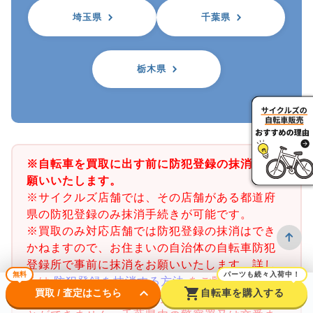
埼玉県
千葉県
栃木県
※自転車を買取に出す前に防犯登録の抹消をお
願いいたします。
※サイクルズ店舗では、その店舗がある都道府
県の防犯登録のみ抹消手続きが可能です。
※買取のみ対応店舗では防犯登録の抹消はでき
かねますので、お住まいの自治体の自転車防犯
登録所で事前に抹消をお願いいたします。詳し
無料
パーツも続々入荷中！
くは
防犯登録を抹消する方法
をご覧ください。
keyboard_arrow_down
shopping_cart
買取 / 査定はこちら
自転車を購入する
※千葉県の防犯登録抹消手続きは店舗で行うこ