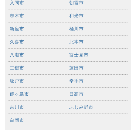
入間市
朝霞市
志木市
和光市
新座市
桶川市
久喜市
北本市
八潮市
富士見市
三郷市
蓮田市
坂戸市
幸手市
鶴ヶ島市
日高市
吉川市
ふじみ野市
白岡市