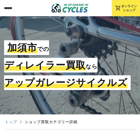
shopping_cart
オンライン
ショップ
加須市
での
ディレイラー買取
なら
アップガレージサイクルズ
トップ
ショップ買取カテゴリー詳細