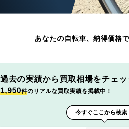
あなたの自転車、
納得価格
過去の実績から
買取相場をチェッ
1,950
件
のリアルな買取実績を掲載中！
今すぐここから検索