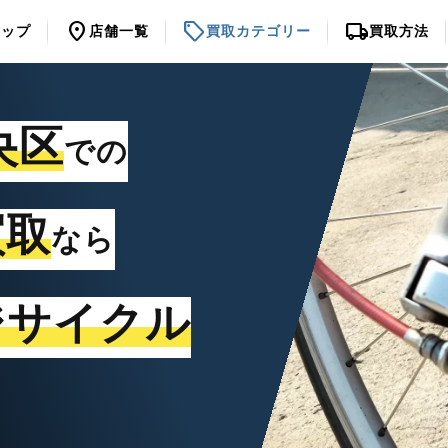
location_on
sell
local_shipping
トップ
店舗一覧
買取カテゴリー
買取方法
央区
での
買取
なら
ジサイクル