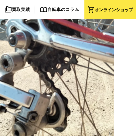
folder_copy
import_contacts
shopping_cart
買取実績
自転車のコラム
オンライン
ショップ