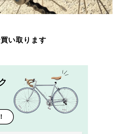
で買い取ります
ク
！