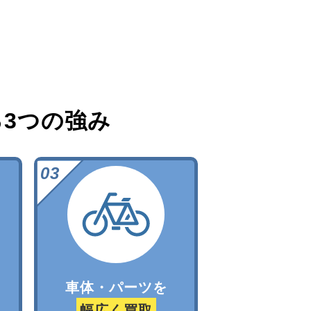
る
3つの強み
車体・パーツを
幅広く買取