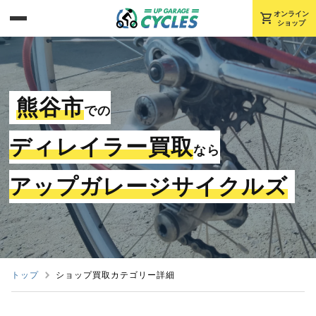
shopping_cart
オンライン
ショップ
熊谷市
での
ディレイラー買取
なら
アップガレージサイクルズ
トップ
ショップ買取カテゴリー詳細