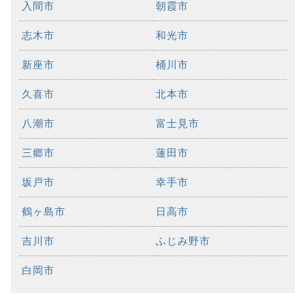
入間市
朝霞市
志木市
和光市
新座市
桶川市
久喜市
北本市
八潮市
富士見市
三郷市
蓮田市
坂戸市
幸手市
鶴ヶ島市
日高市
吉川市
ふじみ野市
白岡市