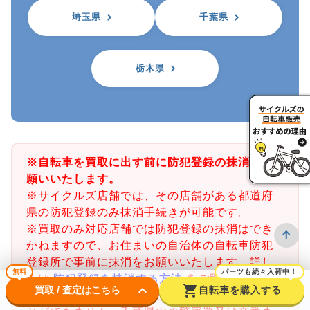
埼玉県
千葉県
栃木県
※自転車を買取に出す前に防犯登録の抹消をお
願いいたします。
※サイクルズ店舗では、その店舗がある都道府
県の防犯登録のみ抹消手続きが可能です。
※買取のみ対応店舗では防犯登録の抹消はでき
かねますので、お住まいの自治体の自転車防犯
登録所で事前に抹消をお願いいたします。詳し
無料
パーツも続々入荷中！
くは
防犯登録を抹消する方法
をご覧ください。
keyboard_arrow_down
shopping_cart
買取 / 査定はこちら
自転車を購入する
※千葉県の防犯登録抹消手続きは店舗で行うこ