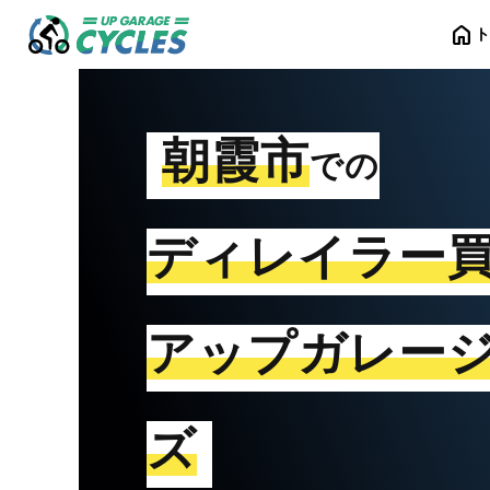
home
朝霞市
での
ディレイラー
アップガレー
ズ