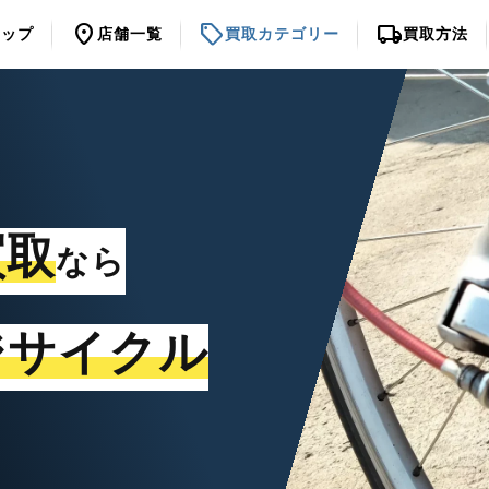
location_on
sell
local_shipping
トップ
店舗一覧
買取カテゴリー
買取方法
買取
なら
ジサイクル