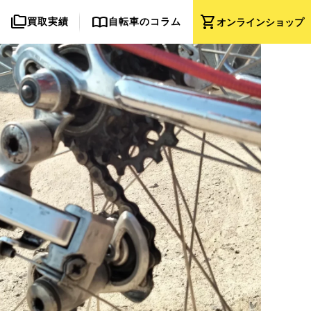
folder_copy
import_contacts
shopping_cart
買取実績
自転車のコラム
オンライン
ショップ