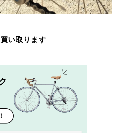
で買い取ります
ク
！