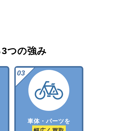
る
3つの強み
車体・パーツを
幅広く買取