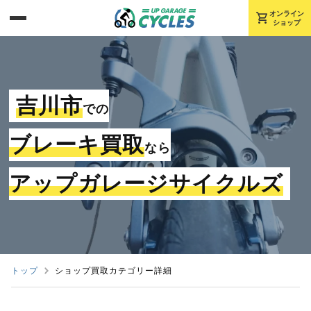
shopping_cart
オンライン
ショップ
吉川市
での
ブレーキ買取
なら
アップガレージサイクルズ
トップ
ショップ買取カテゴリー詳細