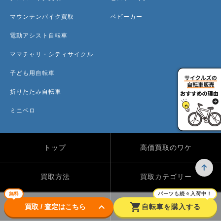
マウンテンバイク買取
ベビーカー
電動アシスト自転車
ママチャリ・シティサイクル
子ども用自転車
折りたたみ自転車
ミニベロ
トップ
高価買取のワケ
買取方法
買取カテゴリー
無料
パーツも続々入荷中！
keyboard_arrow_down
shopping_cart
買取実績
自転車のコラム
買取 / 査定はこちら
自転車を購入する