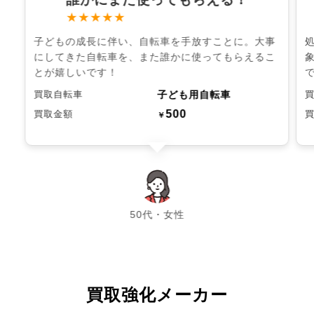
★★★★★
子どもの成長に伴い、自転車を手放すことに。大事
にしてきた自転車を、また誰かに使ってもらえるこ
とが嬉しいです！
子ども用自転車
買取自転車
500
買取金額
￥
chevron_left
chevron_right
50代・女性
買取強化メーカー