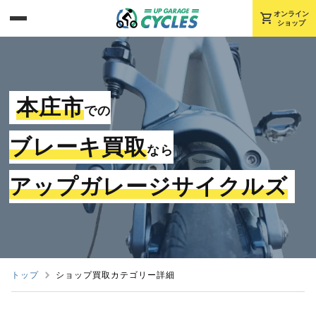
shopping_cart
オンライン
ショップ
本庄市
での
ブレーキ買取
なら
アップガレージサイクルズ
トップ
ショップ買取カテゴリー詳細