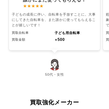
★★★★★
子どもの成長に伴い、自転車を手放すことに。大事
にしてきた自転車を、また誰かに使ってもらえるこ
とが嬉しいです！
子ども用自転車
買取自転車
500
買取金額
￥
chevron_left
chevron_right
50代・女性
買取強化メーカー