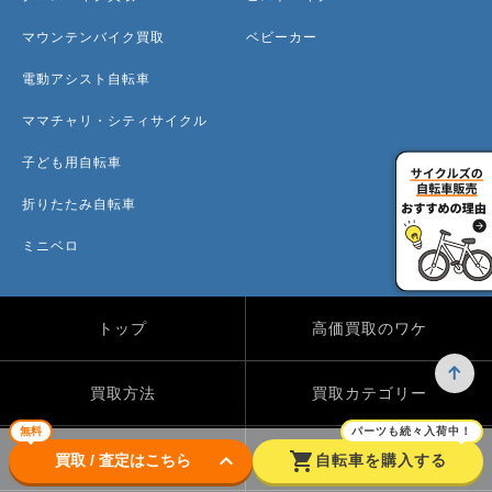
マウンテンバイク買取
ベビーカー
電動アシスト自転車
ママチャリ・シティサイクル
子ども用自転車
折りたたみ自転車
ミニベロ
トップ
高価買取のワケ
買取方法
買取カテゴリー
無料
パーツも続々入荷中！
keyboard_arrow_down
shopping_cart
買取実績
自転車のコラム
買取 / 査定はこちら
自転車を購入する