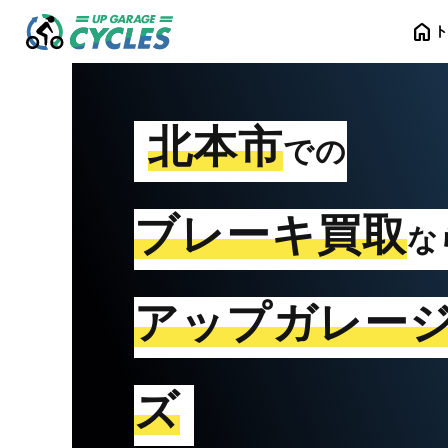
home
北本市
での
ブレーキ買取
な
アップガレー
ズ