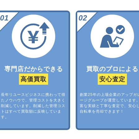
専門店だからできる
買取のプロによる
高価買取
安心査定
長年リユースビジネスに携わって得
創業25年の上場企業のアップガ
たノウハウで、管理コストを大きく
ージグループが運営しています
削減しています。削減した管理コス
富な実績と丁寧な査定で、安心
トはすべて買取額に反映していま
自転車を売却できます！
す。