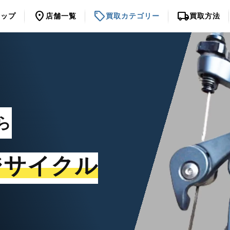
location_on
sell
local_shipping
トップ
店舗一覧
買取カテゴリー
買取方法
ら
ジサイクル