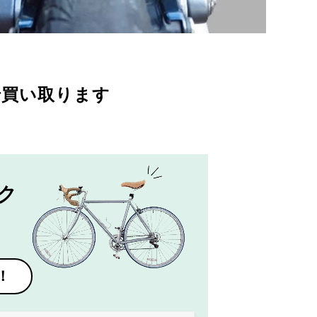
で買い取ります
ク
！