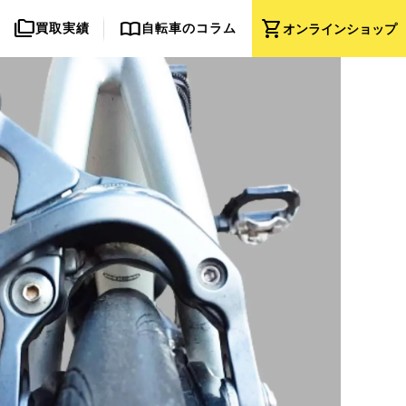
folder_copy
import_contacts
shopping_cart
買取実績
自転車のコラム
オンライン
ショップ