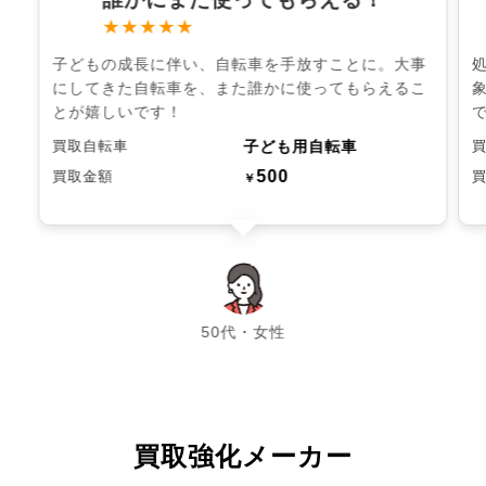
★★★★★
子どもの成長に伴い、自転車を手放すことに。大事
にしてきた自転車を、また誰かに使ってもらえるこ
とが嬉しいです！
子ども用自転車
買取自転車
500
買取金額
￥
chevron_left
chevron_right
50代・女性
買取強化メーカー