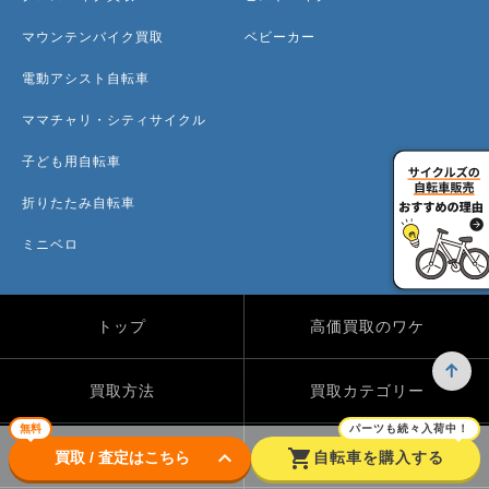
マウンテンバイク買取
ベビーカー
電動アシスト自転車
ママチャリ・シティサイクル
子ども用自転車
折りたたみ自転車
ミニベロ
トップ
高価買取のワケ
買取方法
買取カテゴリー
無料
パーツも続々入荷中！
keyboard_arrow_down
shopping_cart
買取実績
自転車のコラム
買取 / 査定はこちら
自転車を購入する