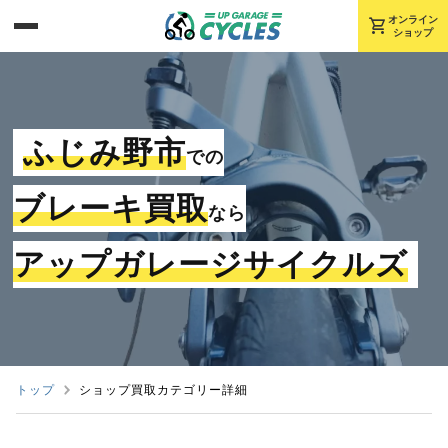
shopping_cart
オンライン
ショップ
ふじみ野市
での
ブレーキ買取
なら
アップガレージサイクルズ
トップ
ショップ買取カテゴリー詳細