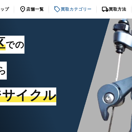
location_on
sell
local_shipping
トップ
店舗一覧
買取カテゴリー
買取方法
区
での
ら
ジサイクル