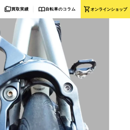
folder_copy
import_contacts
shopping_cart
買取実績
自転車のコラム
オンライン
ショップ