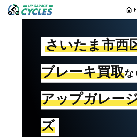
home
さいたま市西
ブレーキ買取
な
アップガレー
ズ