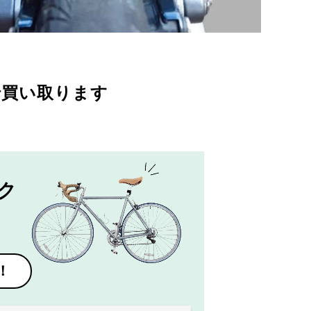
で買い取ります
ク
！