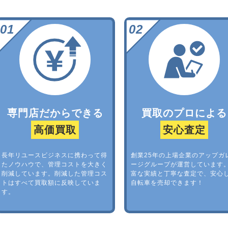
専門店だからできる
買取のプロによる
高価買取
安心査定
長年リユースビジネスに携わって得
創業25年の上場企業のアップガ
たノウハウで、管理コストを大きく
ージグループが運営しています
削減しています。削減した管理コス
富な実績と丁寧な査定で、安心
トはすべて買取額に反映していま
自転車を売却できます！
す。