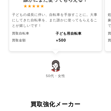
★★★★★
子どもの成長に伴い、自転車を手放すことに。大事
にしてきた自転車を、また誰かに使ってもらえるこ
とが嬉しいです！
子ども用自転車
買取自転車
500
買取金額
￥
chevron_left
chevron_right
50代・女性
買取強化メーカー