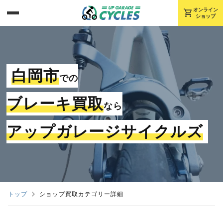
shopping_cart
オンライン
ショップ
白岡市
での
ブレーキ買取
なら
アップガレージサイクルズ
トップ
ショップ買取カテゴリー詳細