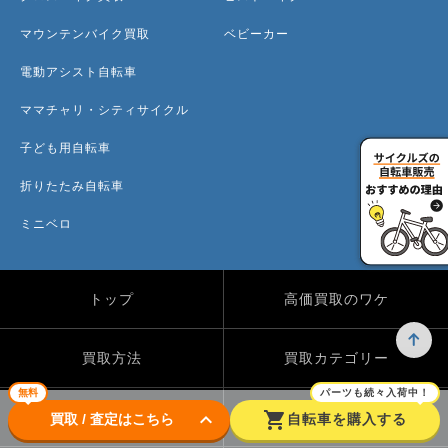
マウンテンバイク買取
ベビーカー
電動アシスト自転車
ママチャリ・シティサイクル
子ども用自転車
折りたたみ自転車
ミニベロ
トップ
高価買取のワケ
買取方法
買取カテゴリー
無料
パーツも続々入荷中！
keyboard_arrow_down
shopping_cart
買取実績
自転車のコラム
買取 / 査定はこちら
自転車を購入する