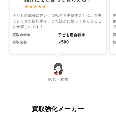
★★★★★
子どもの成長に伴い、自転車を手放すことに。大事
にしてきた自転車を、また誰かに使ってもらえるこ
とが嬉しいです！
子ども用自転車
買取自転車
500
買取金額
￥
chevron_left
chevron_right
50代・女性
買取強化メーカー