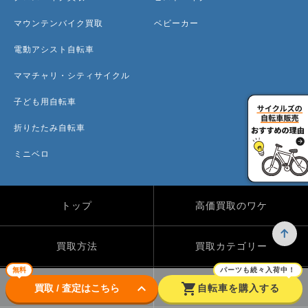
マウンテンバイク買取
ベビーカー
電動アシスト自転車
ママチャリ・シティサイクル
子ども用自転車
折りたたみ自転車
ミニベロ
トップ
高価買取のワケ
買取方法
買取カテゴリー
無料
パーツも続々入荷中！
keyboard_arrow_down
shopping_cart
買取実績
自転車のコラム
買取 / 査定はこちら
自転車を購入する