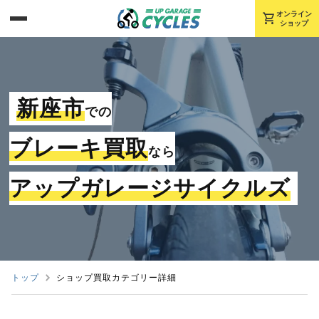
shopping_cart
オンライン
ショップ
新座市
での
ブレーキ買取
なら
アップガレージサイクルズ
トップ
ショップ買取カテゴリー詳細