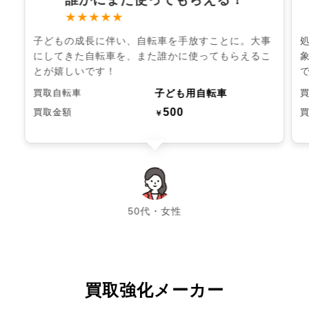
★★★★★
子どもの成長に伴い、自転車を手放すことに。大事
にしてきた自転車を、また誰かに使ってもらえるこ
とが嬉しいです！
子ども用自転車
買取自転車
500
買取金額
￥
chevron_left
chevron_right
50代・女性
買取強化メーカー