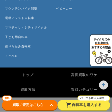
マウンテンバイク買取
ベビーカー
電動アシスト自転車
ママチャリ・シティサイクル
子ども用自転車
折りたたみ自転車
ミニベロ
トップ
高価買取のワケ
買取方法
買取カテゴリー
無料
パーツも続々入荷中！
keyboard_arrow_down
shopping_cart
買取実績
自転車のコラム
買取 / 査定はこちら
自転車を購入する