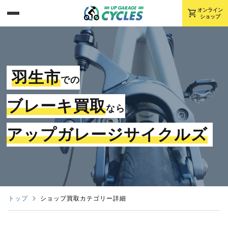
shopping_cart
オンライン
ショップ
羽生市
での
ブレーキ買取
なら
アップガレージサイクルズ
トップ
ショップ買取カテゴリー詳細