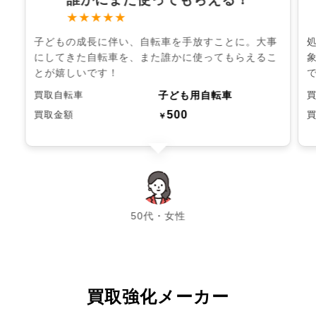
★★★★★
子どもの成長に伴い、自転車を手放すことに。大事
にしてきた自転車を、また誰かに使ってもらえるこ
とが嬉しいです！
子ども用自転車
買取自転車
500
買取金額
￥
chevron_left
chevron_right
50代・女性
買取強化メーカー