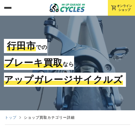
shopping_cart
オンライン
ショップ
行田市
での
ブレーキ買取
なら
アップガレージサイクルズ
トップ
ショップ買取カテゴリー詳細