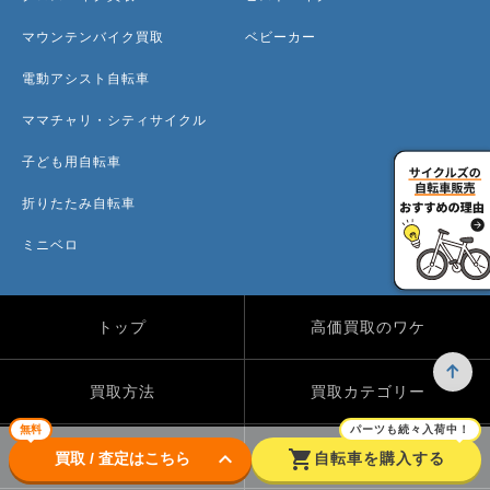
マウンテンバイク買取
ベビーカー
電動アシスト自転車
ママチャリ・シティサイクル
子ども用自転車
折りたたみ自転車
ミニベロ
トップ
高価買取のワケ
買取方法
買取カテゴリー
無料
パーツも続々入荷中！
keyboard_arrow_down
shopping_cart
買取実績
自転車のコラム
買取 / 査定はこちら
自転車を購入する